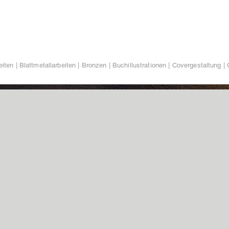
iten | Blattmetallarbeiten | Bronzen | Buchillustrationen | Covergestaltung | 