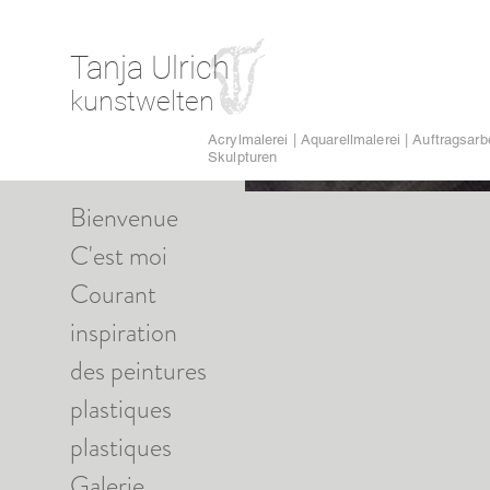
Tanja Ulrich
kunstwelten
Acrylmalerei | Aquarellmalerei | Auftragsarbe
Skulpturen
Bienvenue
C'est moi
Courant
inspiration
des peintures
plastiques
plastiques
Galerie