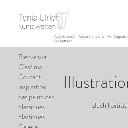
Tanja Ulrich
kunstwelten
Acrylmalerei | Aquarellmalerei | Auftragsarbe
Skulpturen
Bienvenue
C'est moi
Illustrati
Courant
inspiration
des peintures
Buchillustrat
plastiques
plastiques
Galerie