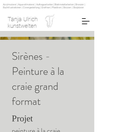
Acrylmalerei | Aquarellmalerei | Auftragsarbeiten | Blattmetallarbeiten | Bronzen |
Buchillustrationen | Covergestaltung | Grafiken | Plastiken | Skizzen | Skulpturen
Tanja Ulrich
kunstwelten
Sirènes -
Peinture à la
craie grand
format
Projet
peinture à la craie