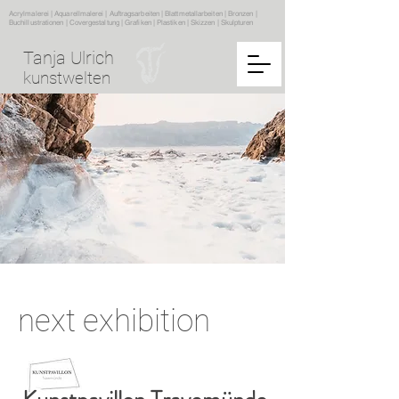
Acrylmalerei | Aquarellmalerei | Auftragsarbeiten | Blattmetallarbeiten | Bronzen |
Buchillustrationen | Covergestaltung | Grafiken | Plastiken | Skizzen | Skulpturen
Tanja Ulrich
kunstwelten
next exhibition