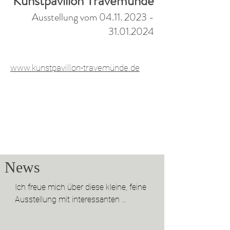
Kunstpavillon Tr
avemünde
Ausstellung vom
04.11. 2023 -
31.01.2024
www.kunstpavillon-travemünde.de
News
Ich freue mich über diese kleine, feine 
Ausstellung mit interessanten 
Künstler KollegInnen im Kunstpavillon 
Travemünde direkt am Meer!