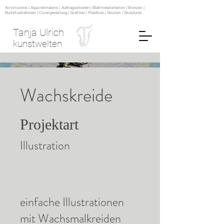
Acrylmalerei | Aquarellmalerei | Auftragsarbeiten | Blattmetallarbeiten | Bronzen |
Buchillustrationen | Covergestaltung | Grafiken | Plastiken | Skizzen | Skulpturen
Tanja Ulrich
kunstwelten
Wachskreide
Projektart
Illustration
einfache Illustrationen
mit Wachsmalkreiden