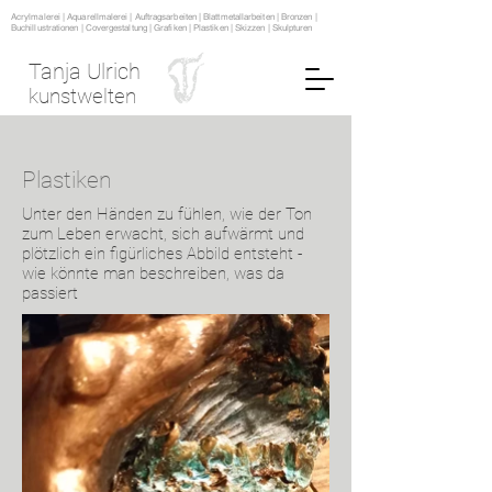
Acrylmalerei | Aquarellmalerei | Auftragsarbeiten | Blattmetallarbeiten | Bronzen |
Buchillustrationen | Covergestaltung | Grafiken | Plastiken | Skizzen | Skulpturen
Tanja Ulrich
kunstwelten
Plastiken
Unter den Händen zu fühlen, wie der Ton
zum Leben erwacht, sich aufwärmt und
plötzlich ein figürliches Abbild entsteht -
wie könnte man beschreiben, was da
passiert