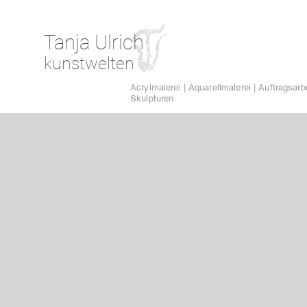
Tanja Ulrich
kunstwelten
Acrylmalerei | Aquarellmalerei | Auftragsarbe
Skulpturen
Tritt ein
Das bin ich
Inspiration
Bilderwelten
Plastiken
Buchillustration
Galerie
Kontakt